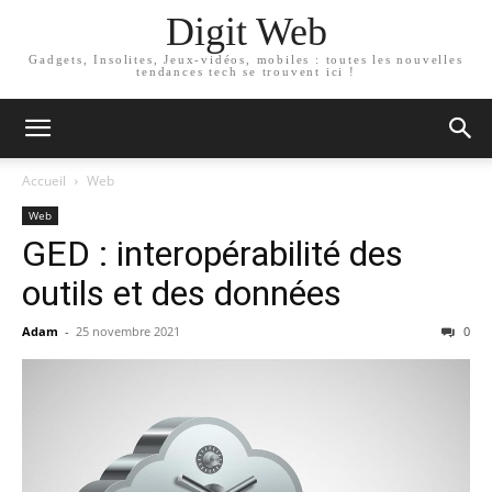
Digit Web
Gadgets, Insolites, Jeux-vidéos, mobiles : toutes les nouvelles
tendances tech se trouvent ici !
Accueil
Web
Web
GED : interopérabilité des
outils et des données
Adam
-
25 novembre 2021
0