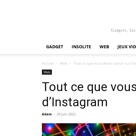
Gadgets, Ins
GADGET
INSOLITE
WEB
JEUX VI
Accueil
Web
Tout ce que vous devez savoir sur l’
Web
Tout ce que vous
d’Instagram
Adam
-
29 juin 2022