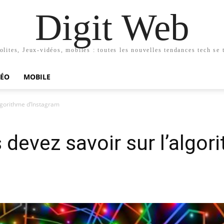
Digit Web
olites, Jeux-vidéos, mobiles : toutes les nouvelles tendances tech se t
DÉO
MOBILE
algorithme d’Instagram
 devez savoir sur l’algor