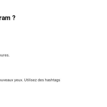
gram ?
eures.
ouveaux yeux. Utilisez des hashtags