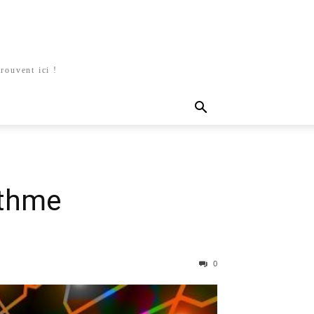
rouvent ici !
ithme
0