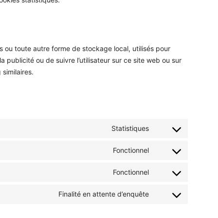
 ou toute autre forme de stockage local, utilisés pour
 la publicité ou de suivre l’utilisateur sur ce site web ou sur
similaires.
Statistiques
Consent
to
Fonctionnel
Consent
service
to
google-
Fonctionnel
Consent
service
analytics
to
wordpress
Finalité en attente d’enquête
Consent
service
to
complianz