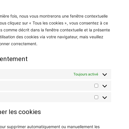
service
divers
mière fois, nous vous montrerons une fenêtre contextuelle
ous cliquez sur « Tous les cookies », vous consentez à ce
ons comme décrit dans la fenêtre contextuelle et la présente
ilisation des cookies via votre navigateur, mais veuillez
ionner correctement.
sentement
Toujours activé
Statistiques
Marketing
mer les cookies
t pour supprimer automatiquement ou manuellement les