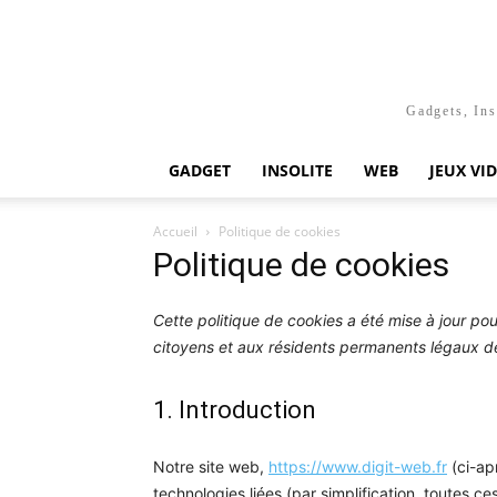
Gadgets, Ins
GADGET
INSOLITE
WEB
JEUX VI
Accueil
Politique de cookies
Politique de cookies
Cette politique de cookies a été mise à jour pour
citoyens et aux résidents permanents légaux d
1. Introduction
Notre site web,
https://www.digit-web.fr
(ci-apr
technologies liées (par simplification, toutes c