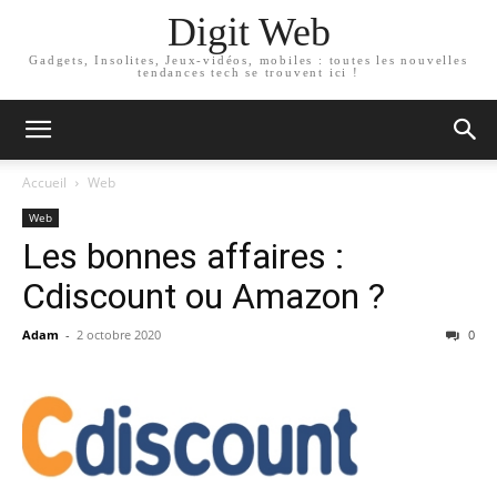
Digit Web
Gadgets, Insolites, Jeux-vidéos, mobiles : toutes les nouvelles
tendances tech se trouvent ici !
Accueil
Web
Web
Les bonnes affaires :
Cdiscount ou Amazon ?
Adam
-
2 octobre 2020
0